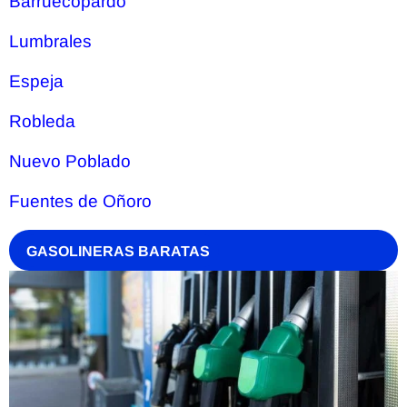
Barruecopardo
Lumbrales
Espeja
Robleda
Nuevo Poblado
Fuentes de Oñoro
GASOLINERAS BARATAS