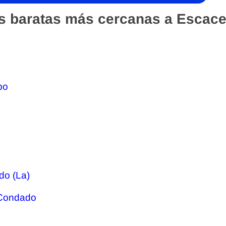
s baratas más cercanas a Escace
po
do (La)
l Condado