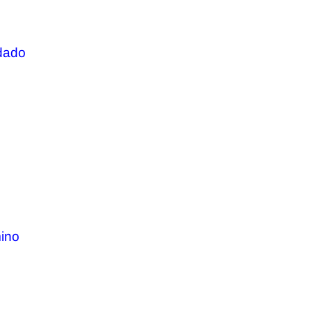
dado
ino