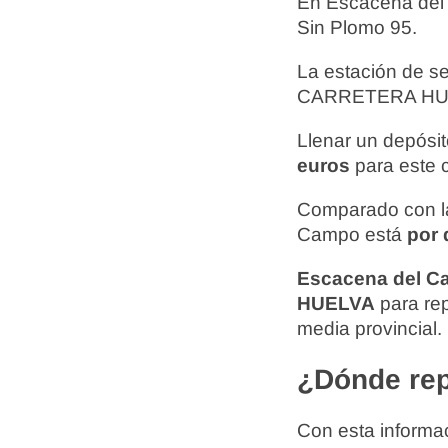
En Escacena del
Sin Plomo 95.
La estación de s
CARRETERA HU-5
Llenar un depósi
euros
para este 
Comparado con la
Campo está
por 
Escacena del 
HUELVA
para rep
media provincial.
¿Dónde rep
Con esta informac