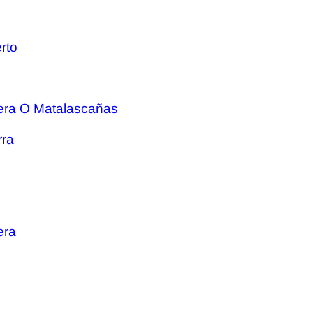
rto
era O Matalascañas
rra
era