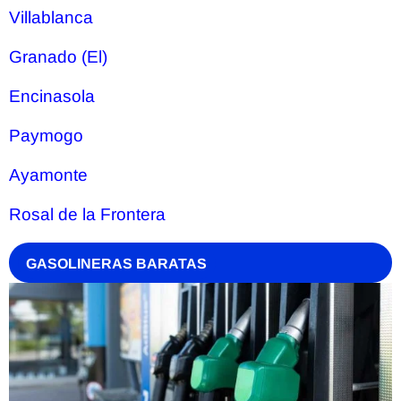
Villablanca
Granado (El)
Encinasola
Paymogo
Ayamonte
Rosal de la Frontera
GASOLINERAS BARATAS