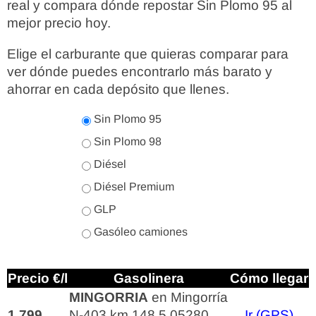
real y compara dónde repostar Sin Plomo 95 al
mejor precio hoy.
Elige el carburante que quieras comparar para
ver dónde puedes encontrarlo más barato y
ahorrar en cada depósito que llenes.
Sin Plomo 95
Sin Plomo 98
Diésel
Diésel Premium
GLP
Gasóleo camiones
Precio €/l
Gasolinera
Cómo llegar
MINGORRIA
en Mingorría
1,799
N-403 km 148,5 05280
Ir (GPS)