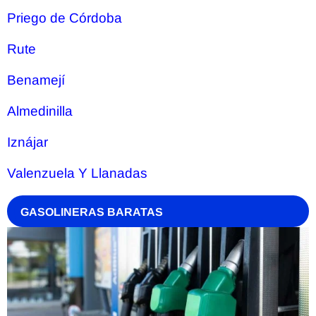
Priego de Córdoba
Rute
Benamejí
Almedinilla
Iznájar
Valenzuela Y Llanadas
GASOLINERAS BARATAS