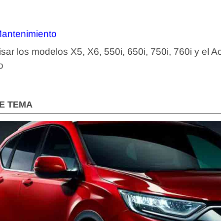
antenimiento
r los modelos X5, X6, 550i, 650i, 750i, 760i y el Ac
o
E TEMA