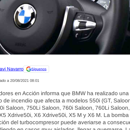
avi Navarro
Síguenos
zado a 20/08/2021 08:01
res en Acción informa que BMW ha realizado una 
go de incendio que afecta a modelos 550i (GT, Saloon
50i Saloon, 750Li Saloon, 760i Saloon, 760Li Saloon,
 X5 Xdrive50i, X6 Xdrive50i, X5 M y X6 M. La bomba 
ación del turbocompresor puede averiarse a consecu
udiendo en casos muy aislados, llegar a quemarse. 