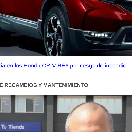
oria en los Honda CR-V RE6 por riesgo de incendio
DE RECAMBIOS Y MANTENIMIENTO