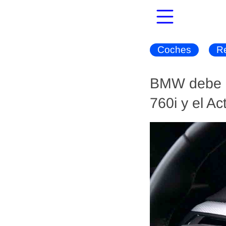
Coches
R
BMW debe re
760i y el Ac