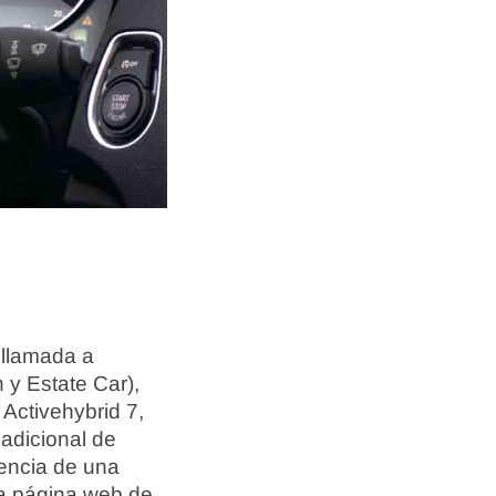
llamada a
 y Estate Car),
 Activehybrid 7,
adicional de
encia de una
La página web de