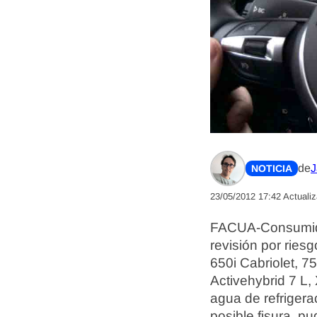
de
J
NOTICIA
23/05/2012 17:42
Actuali
FACUA-Consumido
revisión por ries
650i Cabriolet, 7
Activehybrid 7 L,
agua de refriger
posible fisura, p