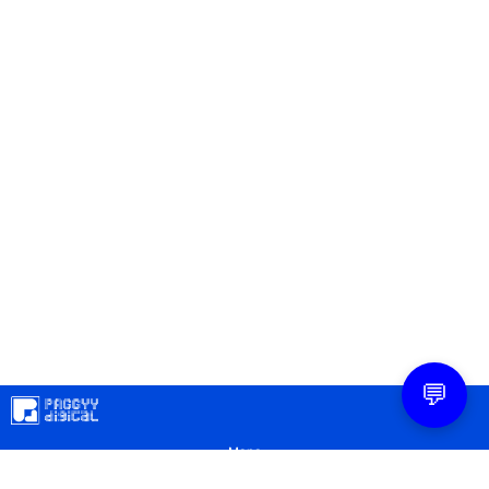
💬
Mapa