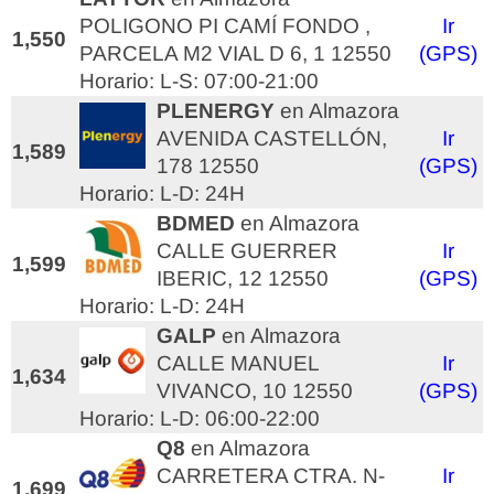
POLIGONO PI CAMÍ FONDO ,
Ir
1,550
PARCELA M2 VIAL D 6, 1 12550
(GPS)
Horario: L-S: 07:00-21:00
PLENERGY
en Almazora
AVENIDA CASTELLÓN,
Ir
1,589
178 12550
(GPS)
Horario: L-D: 24H
BDMED
en Almazora
CALLE GUERRER
Ir
1,599
IBERIC, 12 12550
(GPS)
Horario: L-D: 24H
GALP
en Almazora
CALLE MANUEL
Ir
1,634
VIVANCO, 10 12550
(GPS)
Horario: L-D: 06:00-22:00
Q8
en Almazora
CARRETERA CTRA. N-
Ir
1,699