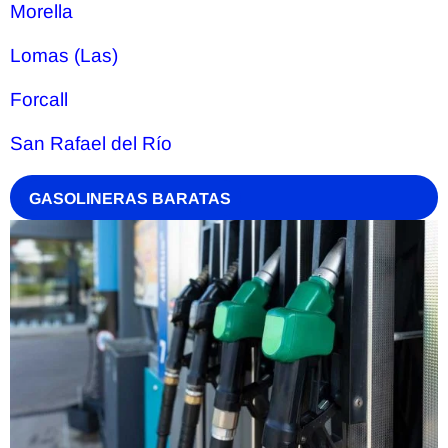
Morella
Lomas (Las)
Forcall
San Rafael del Río
GASOLINERAS BARATAS