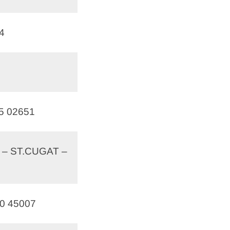
4
5 02651
I – ST.CUGAT –
0 45007