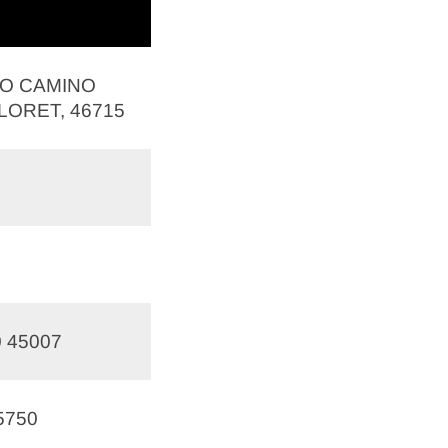
NO CAMINO
LORET, 46715
 45007
5750