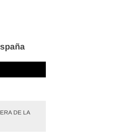
España
UERA DE LA