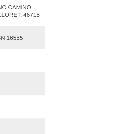
INO CAMINO
LLORET, 46715
SN 16555