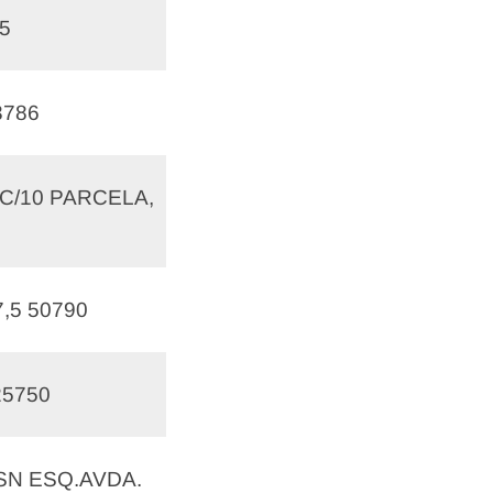
5
3786
C/10 PARCELA,
,5 50790
25750
 SN ESQ.AVDA.