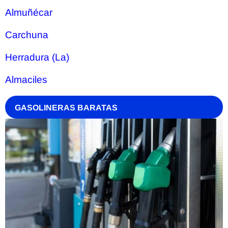
Almuñécar
Carchuna
Herradura (La)
Almaciles
GASOLINERAS BARATAS