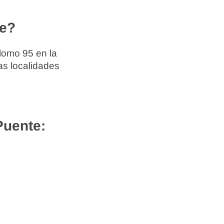
te?
lomo 95 en la
as localidades
Puente: