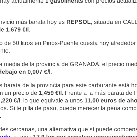
 hay actualmente
1 gasolineras
con precios actuali
ervicio más barata hoy es
REPSOL
, situada en CA
 de
1,679 €/l
.
o de 50 litros en Pinos-Puente cuesta hoy alrededo
nte.
 media de la provincia de GRANADA, el precio med
debajo en 0,007 €/l
.
 barata de la provincia para este carburante está 
on un precio de
1,459 €/l
. Frente a la más barata de 
,220 €/l
, lo que equivale a unos
11,00 euros de aho
tros. Si te pilla de paso, puede merecer la pena comp
.
ades cercanas, una alternativa que sí puede compens
nada
, a unos
17,9 km por carretera aproximadame