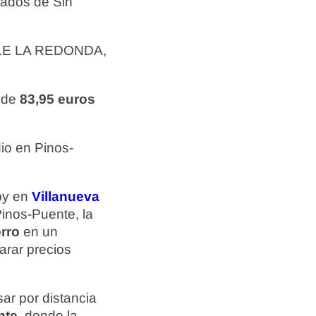
zados de Sin
LLE LA REDONDA,
r de
83,95 euros
io en Pinos-
hoy en
Villanueva
Pinos-Puente, la
rro
en un
arar precios
ar por distancia
nte
, donde la