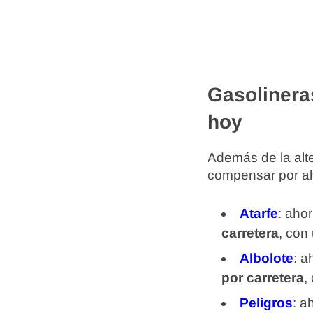
Gasolinera
hoy
Además de la alte
compensar por aho
Atarfe
: aho
carretera
, con
Albolote
: a
por carretera
,
Peligros
: a