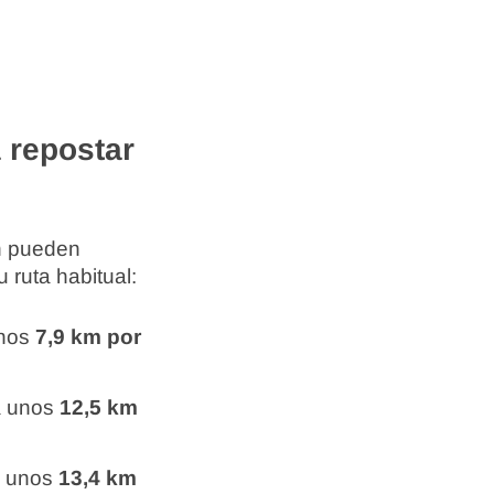
 repostar
én pueden
 ruta habitual:
unos
7,9 km por
a unos
12,5 km
a unos
13,4 km