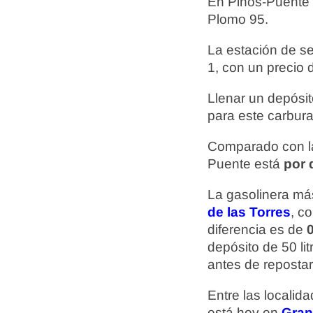
En Pinos-Puente
Plomo 95.
La estación de s
1, con un precio
Llenar un depósit
para este carbura
Comparado con la
Puente está
por 
La gasolinera más
de las Torres
, c
diferencia es de
0
depósito de 50 li
antes de repostar
Entre las localid
está hoy en
Gra