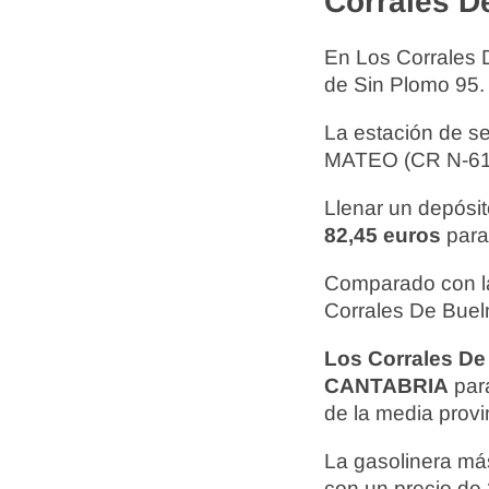
Corrales D
En Los Corrales
de Sin Plomo 95.
La estación de s
MATEO (CR N-61
Llenar un depósit
82,45 euros
para
Comparado con la
Corrales De Buel
Los Corrales De
CANTABRIA
para
de la media provin
La gasolinera más
con un precio de