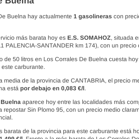
e Buelna
 De Buelna hay actualmente
1 gasolineras
con preci
ervicio más barata hoy es
E.S. SOMAHOZ
, situada
1 PALENCIA-SANTANDER km 174), con un precio
o de 50 litros en Los Corrales De Buelna cuesta hoy
 este carburante.
 media de la provincia de CANTABRIA, el precio m
na está
por debajo en 0,083 €/l
.
 Buelna
aparece hoy entre las localidades más comp
 repostar Sin Plomo 95, con un precio medio clara
cial.
 barata de la provincia para este carburante está 
1,499 €/l
. Frente a la más barata de Los Corrales De