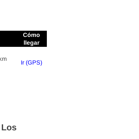
Cómo
llegar
km
Ir (GPS)
 Los