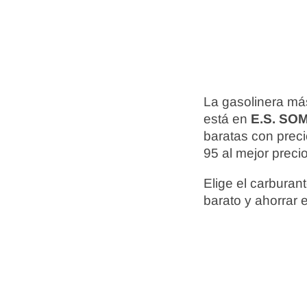
La gasolinera má
está en
E.S. SO
baratas con prec
95 al mejor preci
Elige el carbura
barato y ahorrar 