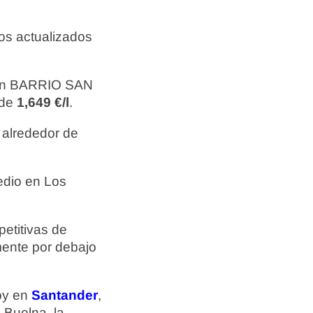
os actualizados
 en BARRIO SAN
 de
1,649 €/l
.
 alrededor de
edio en Los
etitivas de
mente por debajo
hoy en
Santander
,
 Buelna, la