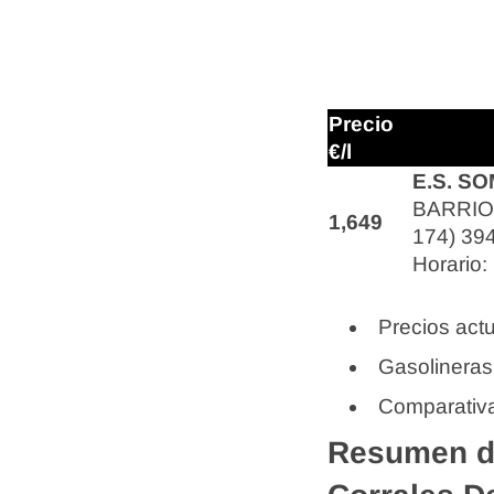
Precio
€/l
E.S. S
BARRIO
1,649
174) 39
Horario:
Precios actu
Gasolineras
Comparativa
Resumen de