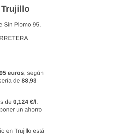
rujillo
e Sin Plomo 95.
CARRETERA
,95 euros
, según
 sería de
88,93
 es de
0,124 €/l
.
uponer un ahorro
 en Trujillo está