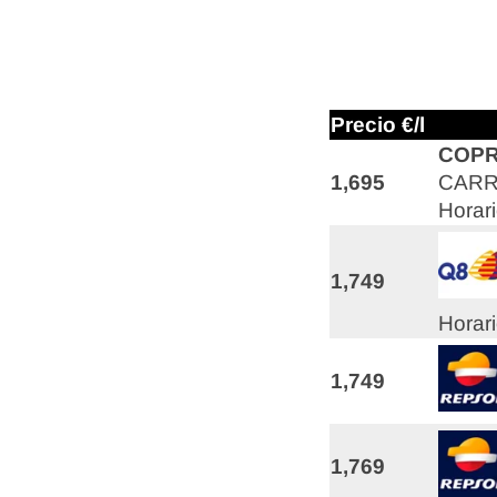
Precio €/l
COP
1,695
CARR
Horari
1,749
Horari
1,749
1,769