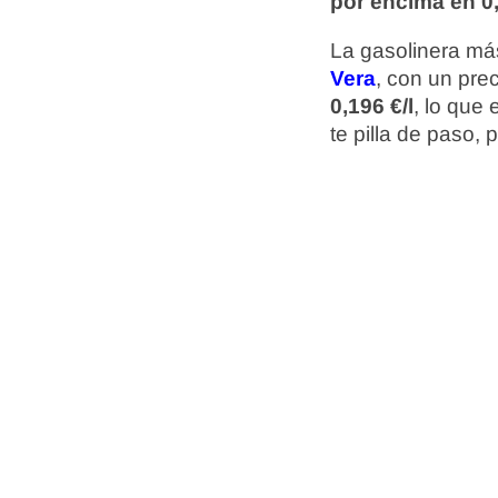
por encima en 0,
La gasolinera más
Vera
, con un pre
0,196 €/l
, lo que
te pilla de paso,