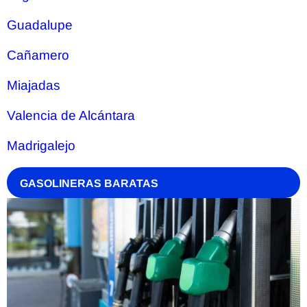
Guadalupe
Cañamero
Miajadas
Valencia de Alcántara
Madrigalejo
GASOLINERAS BARATAS