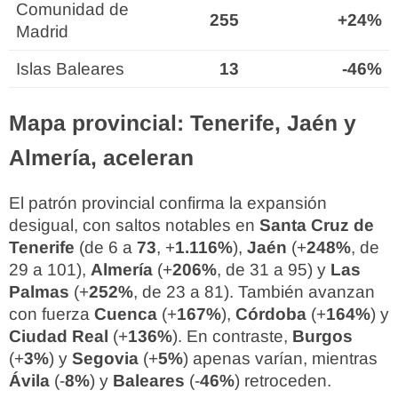
Comunidad de
255
+24%
Madrid
Islas Baleares
13
-46%
Mapa provincial: Tenerife, Jaén y
Almería, aceleran
El patrón provincial confirma la expansión
desigual, con saltos notables en
Santa Cruz de
Tenerife
(de 6 a
73
, +
1.116%
),
Jaén
(+
248%
, de
29 a 101),
Almería
(+
206%
, de 31 a 95) y
Las
Palmas
(+
252%
, de 23 a 81). También avanzan
con fuerza
Cuenca
(+
167%
),
Córdoba
(+
164%
) y
Ciudad Real
(+
136%
). En contraste,
Burgos
(+
3%
) y
Segovia
(+
5%
) apenas varían, mientras
Ávila
(-
8%
) y
Baleares
(-
46%
) retroceden.