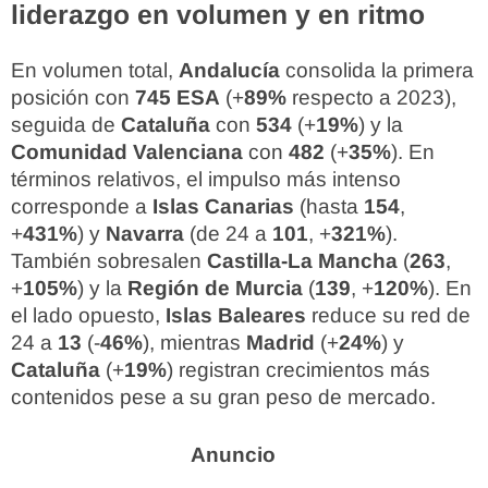
liderazgo en volumen y en ritmo
En volumen total,
Andalucía
consolida la primera
posición con
745 ESA
(+
89%
respecto a 2023),
seguida de
Cataluña
con
534
(+
19%
) y la
Comunidad Valenciana
con
482
(+
35%
). En
términos relativos, el impulso más intenso
corresponde a
Islas Canarias
(hasta
154
,
+
431%
) y
Navarra
(de 24 a
101
, +
321%
).
También sobresalen
Castilla-La Mancha
(
263
,
+
105%
) y la
Región de Murcia
(
139
, +
120%
). En
el lado opuesto,
Islas Baleares
reduce su red de
24 a
13
(-
46%
), mientras
Madrid
(+
24%
) y
Cataluña
(+
19%
) registran crecimientos más
contenidos pese a su gran peso de mercado.