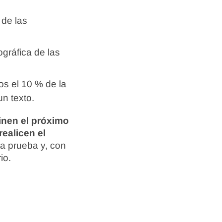
 de las
ográfica de las
os el 10 % de la
un texto.
inen el próximo
ealicen el
a prueba y, con
io.