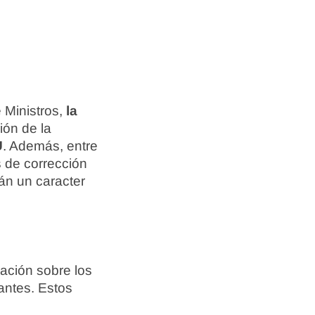
 Ministros,
la
ión de la
U
. Además, entre
s de corrección
án un caracter
ación sobre los
iantes. Estos