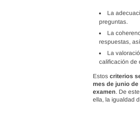
La adecuació
preguntas.
La coherenci
respuestas, as
La valoraci
calificación de
Estos
criterios 
mes de junio de
examen
. De est
ella, la igualdad 