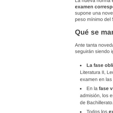
La nueva norma 
examen correspo
supone una noveda
peso mínimo del 
Qué se ma
Ante tanta noved
seguirán siendo 
La fase ob
Literatura II, L
examen en las 
En la
fase v
admisión, los 
de Bachillerato
Todos los
e