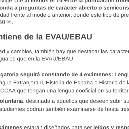
exige que
al menos el 70 % de la puntuación obte
nda a preguntas de carácter abierto o semicons
d frente al modelo anterior, donde este tipo de pr
50 %.
ntiene de la EVAU/EBAU
ad y cambios, también hay que destacar las caracter
iguales que en la EVAU/EBAU:
ligatoria seguirá constando de 4 exámenes:
Lengu
engua Extranjera II, Historia de España o Historia de l
CCAA que tengan una lengua cooficial en su territor
oluntaria
, destinada a aquellos que deseen subir s
estudiantes podrán también examinarse de hasta tres
.
xámenes
estarán diseñados para ser
leídos y res