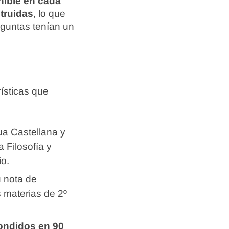
nible en cada
truidas
, lo que
eguntas tenían un
ísticas que
a Castellana y
a Filosofía y
io.
u nota de
 materias de 2º
pondidos en 90