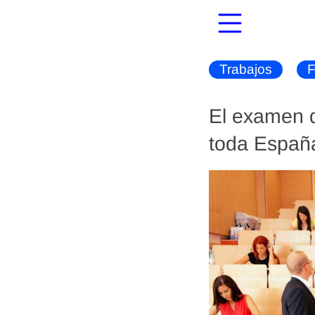
Trabajos
F
El examen d
toda España