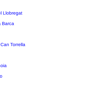
el Llobregat
a Barca
 Can Torrella
oia
lo