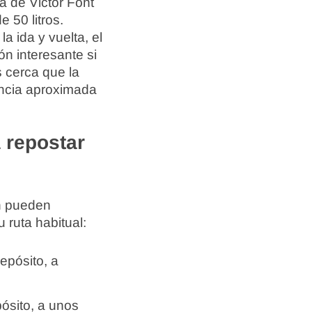
a de Victor Font
 50 litros.
la ida y vuelta, el
ón interesante si
s cerca que la
tancia aproximada
 repostar
én pueden
 ruta habitual:
epósito, a
ósito, a unos