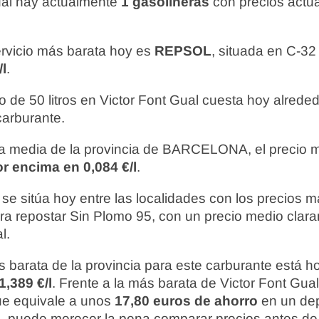
ual hay actualmente
1 gasolineras
con precios actua
ervicio más barata hoy es
REPSOL
, situada en C-32
/l
.
o de 50 litros en Victor Font Gual cuesta hoy alrede
carburante.
 media de la provincia de BARCELONA, el precio m
r encima en 0,084 €/l
.
se sitúa hoy entre las localidades con los precios m
a repostar Sin Plomo 95, con un precio medio clara
l.
 barata de la provincia para este carburante está 
1,389 €/l
. Frente a la más barata de Victor Font Gual,
que equivale a unos
17,80 euros de ahorro
en un depó
so, puede merecer la pena comparar precios antes de 