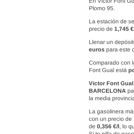
En Victor Font G
Plomo 95.
La estación de s
precio de
1,745 €
Llenar un depósit
euros
para este 
Comparado con la
Font Gual está
po
Victor Font Gual
BARCELONA
par
la media provincia
La gasolinera más
con un precio de
de
0,356 €/l
, lo 
Si te pilla de pa