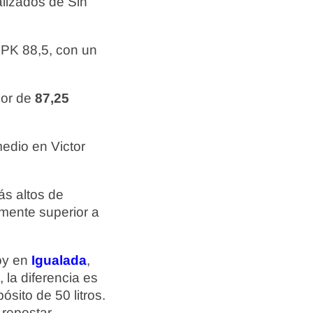
lizados de Sin
 PK 88,5, con un
dor de
87,25
edio en Victor
ás altos de
mente superior a
hoy en
Igualada
,
 la diferencia es
sito de 50 litros.
repostar.