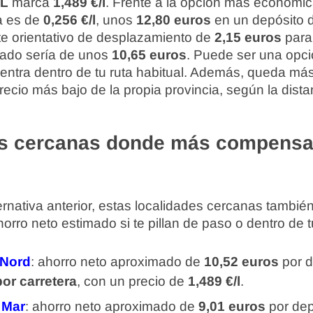
IL
marca
1,489 €/l
. Frente a la opción más económic
ia es de
0,256 €/l
, unos
12,80 euros
en un depósito de
e orientativo de desplazamiento de
2,15 euros
para 
mado sería de unos
10,65 euros
. Puede ser una opci
o entra dentro de tu ruta habitual. Además, queda má
precio más bajo de la propia provincia, según la dis
s cercanas donde más compensa
rnativa anterior, estas localidades cercanas tambi
rro neto estimado si te pillan de paso o dentro de tu
 Nord
: ahorro neto aproximado de
10,52 euros
por d
or carretera
, con un precio de
1,489 €/l
.
 Mar
: ahorro neto aproximado de
9,01 euros
por dep