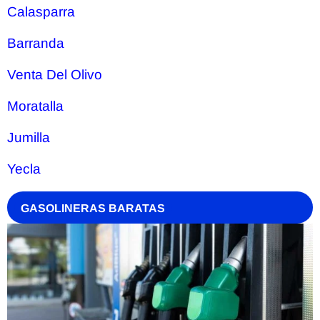
Calasparra
Barranda
Venta Del Olivo
Moratalla
Jumilla
Yecla
GASOLINERAS BARATAS