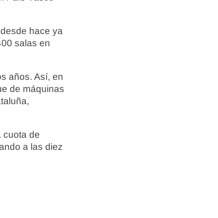
e desde hace ya
400 salas en
s años. Así, en
que de máquinas
ataluña,
a cuota de
ando a las diez