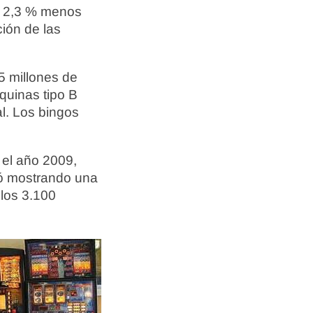
un 2,3 % menos
ción de las
5 millones de
quinas tipo B
al. Los bingos
 el año 2009,
uó mostrando una
 los 3.100