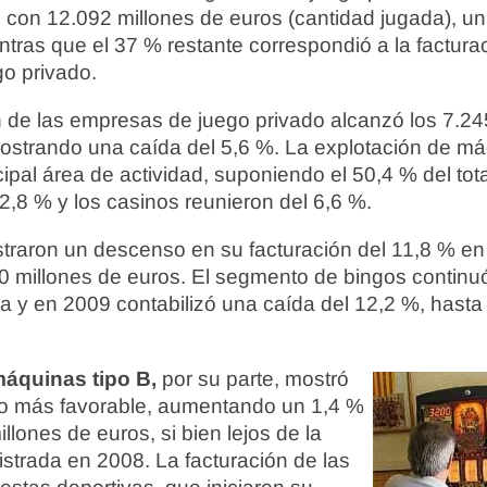
l, con 12.092 millones de euros (cantidad jugada), 
tras que el 37 % restante correspondió a la factura
o privado.
ón de las empresas de juego privado alcanzó los 7.24
ostrando una caída del 5,6 %. La explotación de má
cipal área de actividad, suponiendo el 50,4 % del tot
2,8 % y los casinos reunieron del 6,6 %.
traron un descenso en su facturación del 11,8 % en
0 millones de euros. El segmento de bingos contin
a y en 2009 contabilizó una caída del 12,2 %, hasta
s
áquinas tipo B,
por su parte, mostró
o más favorable, aumentando un 1,4 %
llones de euros, si bien lejos de la
istrada en 2008. La facturación de las