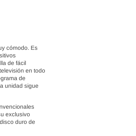
 muy cómodo. Es
itivos
a de fácil
televisión en todo
rograma de
 la unidad sigue
onvencionales
su exclusivo
 disco duro de