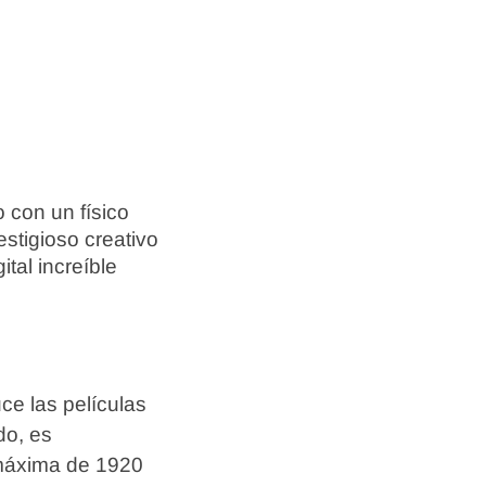
 con un físico
estigioso creativo
ital increíble
uce las películas
do, es
n máxima de 1920