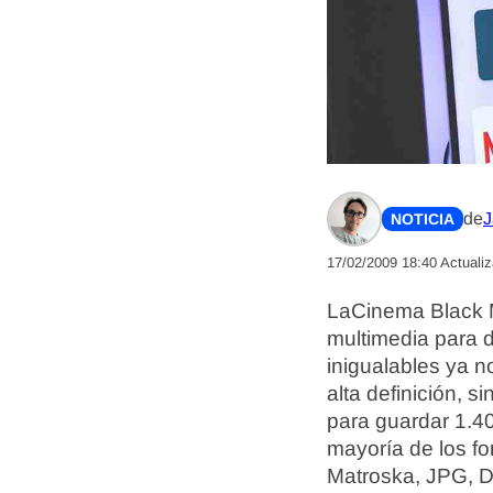
de
J
NOTICIA
17/02/2009 18:40
Actuali
LaCinema Black MA
multimedia para d
inigualables ya n
alta definición, 
para guardar 1.4
mayoría de los fo
Matroska, JPG, D