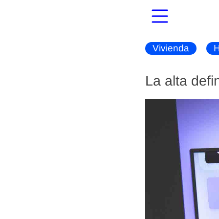
Vivienda
H
La alta defi