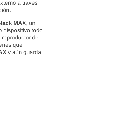
xterno a través
ción.
Black MAX
, un
o dispositivo todo
n reproductor de
ienes que
AX
y aún guarda