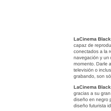
LaCinema Blac
capaz de reprodu
conectados a la r
navegación y un m
momento. Darle a
televisión o incl
grabando, son só
LaCinema Blac
gracias a su gra
diseño en negro p
diseño futurista i