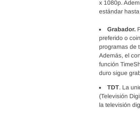
x 1080p. Ademá
estándar hasta
Grabador.
preferido o coi
programas de t
Además, el cont
función TimeShi
duro sigue grab
TDT
. La un
(Televisión Dig
la televisión di