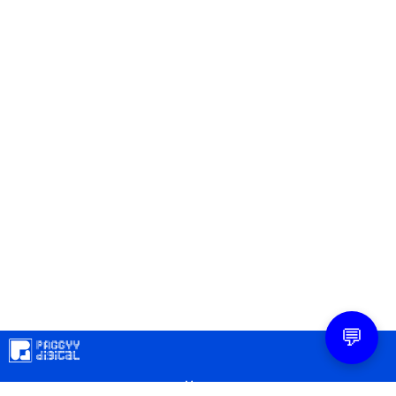
💬
Mapa