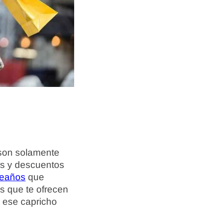
 son solamente
as y descuentos
leaños
que
s que te ofrecen
 ese capricho