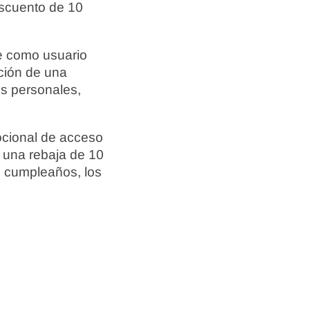
escuento de 10
te como usuario
ación de una
os personales,
mocional de acceso
e una rebaja de 10
l cumpleaños, los