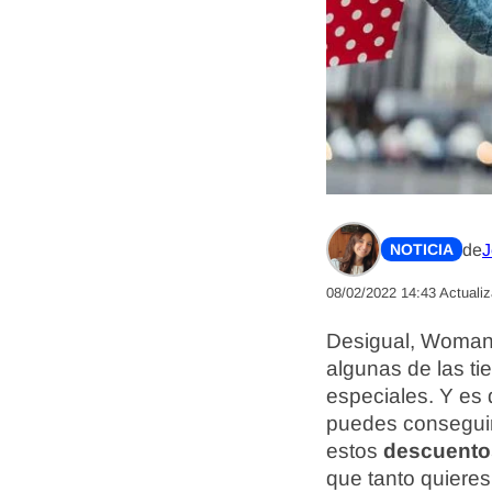
de
J
NOTICIA
08/02/2022 14:43
Actuali
Desigual, Woman’
algunas de las t
especiales. Y es
puedes conseguir
estos
descuentos
que tanto quieres