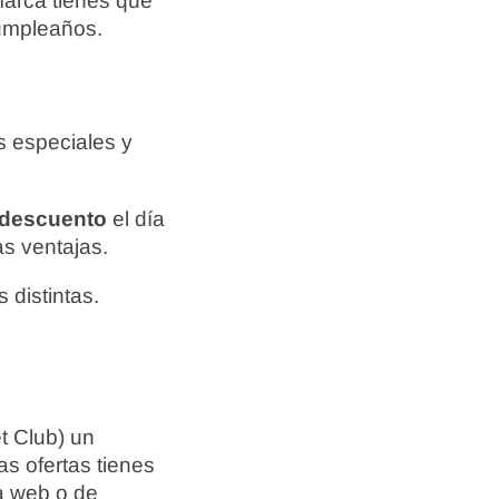
marca tienes que
cumpleaños.
s especiales y
 descuento
el día
s ventajas.
 distintas.
t Club) un
s ofertas tienes
na web o de