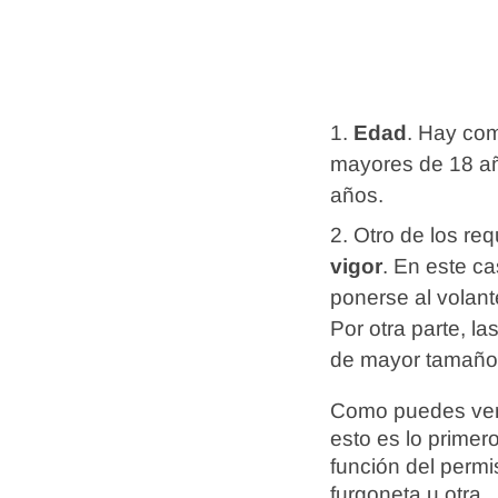
Edad
. Hay com
mayores de 18 año
años.
Otro de los re
vigor
. En este c
ponerse al volant
Por otra parte, l
de mayor tamaño,
Como puedes ver, 
esto es lo primer
función del permi
furgoneta u otra.