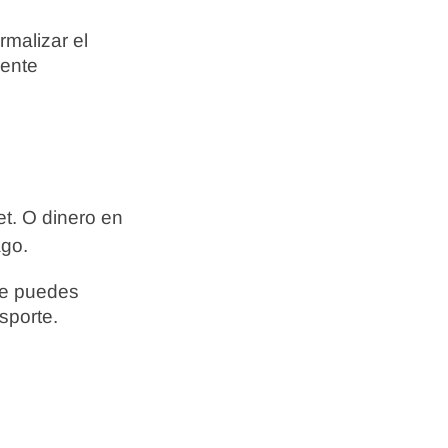
rmalizar el
iente
et. O dinero en
ago.
pre puedes
sporte.