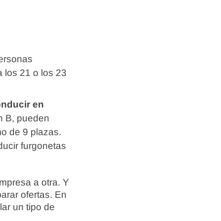
personas
 los 21 o los 23
onducir en
ón B, pueden
mo de 9 plazas.
ducir furgonetas
empresa a otra. Y
arar ofertas. En
ar un tipo de