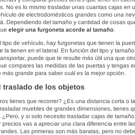
as. No es lo mismo trasladar unas cuantas cajas e
vehículo de electrodomésticos grandes como una nev
ofá. Dependiendo del tamaño y cantidad de cosas qu
 que
elegir una furgoneta acorde al tamaño
.
l tipo de vehículo, hay furgonetas que tienen la puer
e la tienen en el lateral. En función del tipo y tamaño
ansportar, puede que te resulte más útil una que otr
que compares las medidas de las puertas y tengas e
 más grande para saber cuál es la mejor opción.
l traslado de los objetos
os tienes que recorrer? ¿Es una distancia corta o l
trasladar muebles de grandes dimensiones, tienes qu
 ¿Pero, y si solo necesito trasladar cajas de tamañ
 precios vas a apreciar una clara diferencia entre la
randes. Las primeras son más baratas, pero no debes