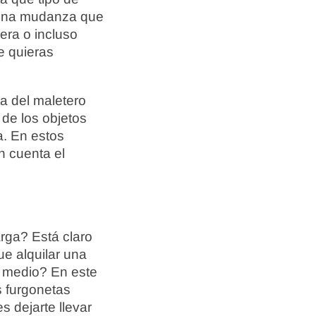
n una mudanza que
era o incluso
e quieras
ta del maletero
 de los objetos
a. En estos
n cuenta el
arga? Está claro
e alquilar una
o medio? En este
s furgonetas
 dejarte llevar