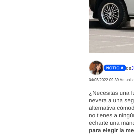
de
J
NOTICIA
04/05/2022 09:39
Actuali
¿Necesitas una f
nevera a una segu
alternativa cómod
no tienes a ning
echarte una mano
para elegir la m