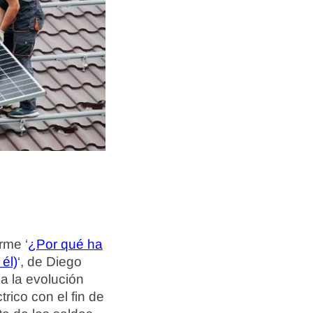
rme ‘
¿Por qué ha
él)
‘, de Diego
a la evolución
trico con el fin de