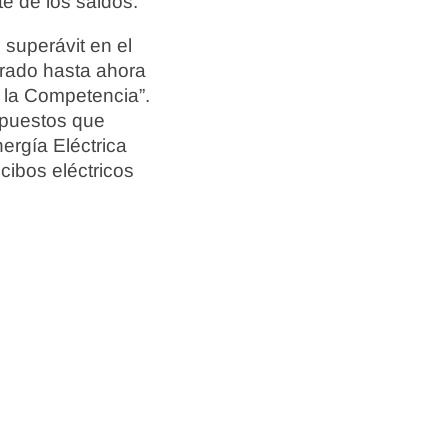
te de los saldos.
 superávit en el
strado hasta ahora
 la Competencia”.
impuestos que
ergía Eléctrica
cibos eléctricos