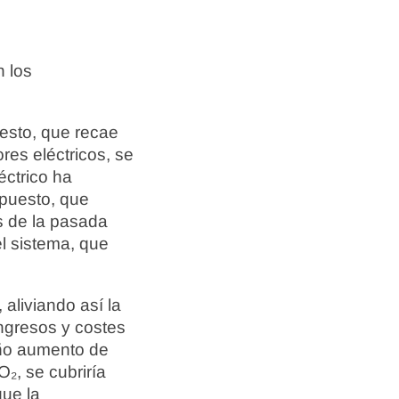
n los
uesto, que recae
res eléctricos, se
éctrico ha
mpuesto, que
s de la pasada
el sistema, que
 aliviando así la
ingresos y costes
eño aumento de
₂, se cubriría
que la