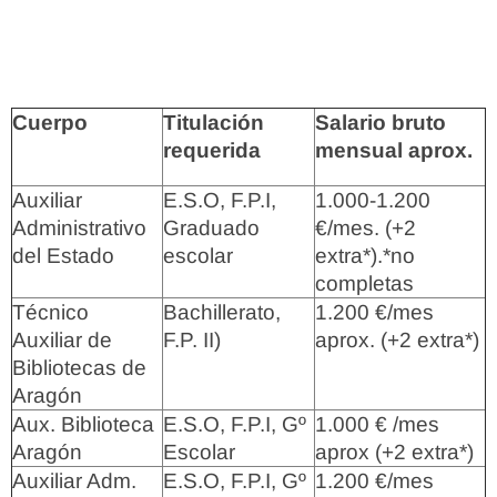
Cuerpo
Titulación
Salario bruto
requerida
mensual aprox.
Auxiliar
E.S.O, F.P.I,
1.000-1.200
Administrativo
Graduado
€/mes. (+2
del Estado
escolar
extra*).*no
completas
Técnico
Bachillerato,
1.200 €/mes
Auxiliar de
F.P. II)
aprox. (+2 extra*)
Bibliotecas de
Aragón
Aux. Biblioteca
E.S.O, F.P.I, Gº
1.000 € /mes
Aragón
Escolar
aprox (+2 extra*)
Auxiliar Adm.
E.S.O, F.P.I, Gº
1.200 €/mes