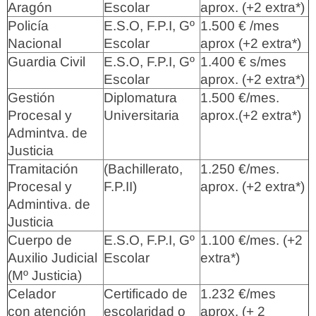
Aragón
Escolar
aprox. (+2 extra*)
Policía
E.S.O, F.P.I, Gº
1.500 € /mes
Nacional
Escolar
aprox (+2 extra*)
Guardia Civil
E.S.O, F.P.I, Gº
1.400 € s/mes
Escolar
aprox. (+2 extra*)
Gestión
Diplomatura
1.500 €/mes.
Procesal y
Universitaria
aprox.(+2 extra*)
Admintva. de
Justicia
Tramitación
(Bachillerato,
1.250 €/mes.
Procesal y
F.P.II)
aprox. (+2 extra*)
Admintiva. de
Justicia
Cuerpo de
E.S.O, F.P.I, Gº
1.100 €/mes. (+2
Auxilio Judicial
Escolar
extra*)
(Mº Justicia)
Celador
Certificado de
1.232 €/mes
con atención
escolaridad o
aprox. (+ 2