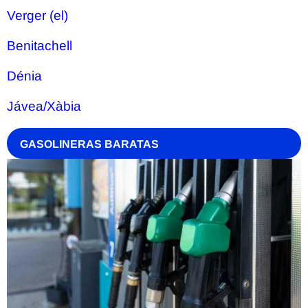
Verger (el)
Benitachell
Dénia
Jávea/Xàbia
GASOLINERAS BARATAS