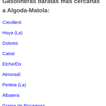
Gasolineras baratas más cercanas
a Algoda-Matola:
Crevillent
Hoya (La)
Dolores
Catral
Elche/Elx
Almoradí
Perleta (La)
Albatera
Granja de Rocamora