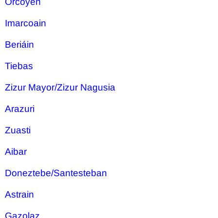
Orcoyen
Imarcoain
Beriáin
Tiebas
Zizur Mayor/Zizur Nagusia
Arazuri
Zuasti
Aibar
Doneztebe/Santesteban
Astrain
Gazolaz