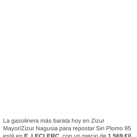
La gasolinera más barata hoy en Zizur
Mayor/Zizur Nagusia para repostar Sin Plomo 95
está en
E. LECLERC
, con un precio de
1,569 €/l
.