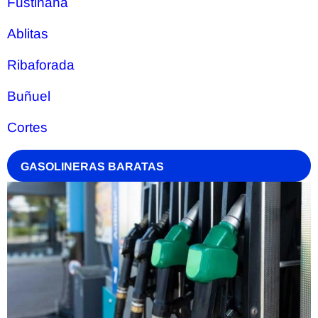
Fustiñana
Ablitas
Ribaforada
Buñuel
Cortes
GASOLINERAS BARATAS