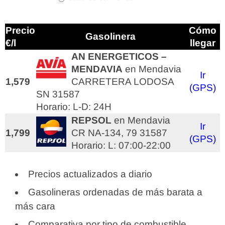
Precio
Cómo
Gasolinera
€/l
llegar
AN ENERGETICOS –
MENDAVIA
en Mendavia
Ir
1,579
CARRETERA LODOSA
(GPS)
SN 31587
Horario: L-D: 24H
REPSOL
en Mendavia
Ir
1,799
CR NA-134, 79 31587
(GPS)
Horario: L: 07:00-22:00
Precios actualizados a diario
Gasolineras ordenadas de más barata a
más cara
Comparativa por tipo de combustible