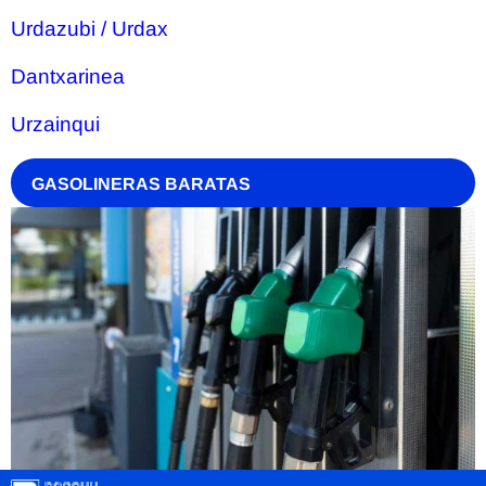
Urdazubi / Urdax
Dantxarinea
Urzainqui
GASOLINERAS BARATAS