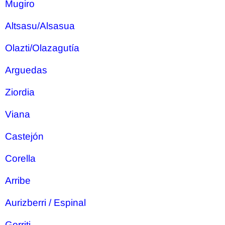
Mugiro
Altsasu/Alsasua
Olazti/Olazagutía
Arguedas
Ziordia
Viana
Castejón
Corella
Arribe
Aurizberri / Espinal
Gorriti