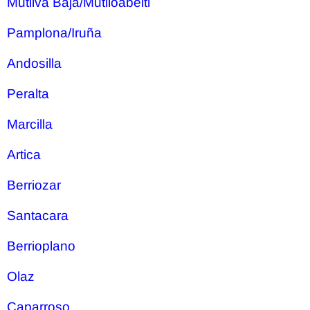
Mutilva Baja/Mutiloabeiti
Pamplona/Iruña
Andosilla
Peralta
Marcilla
Artica
Berriozar
Santacara
Berrioplano
Olaz
Caparroso