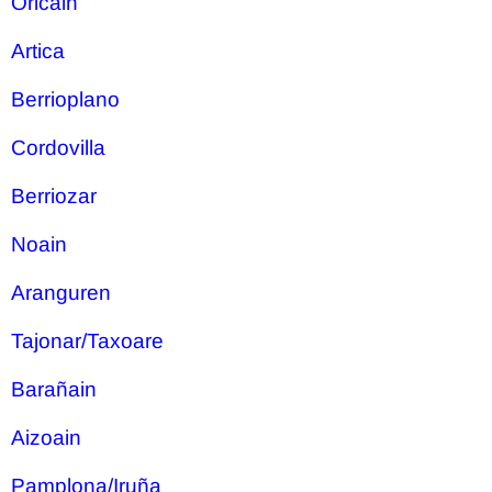
Oricain
Artica
Berrioplano
Cordovilla
Berriozar
Noain
Aranguren
Tajonar/Taxoare
Barañain
Aizoain
Pamplona/Iruña