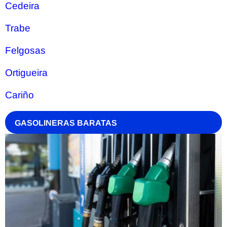
Cedeira
Trabe
Felgosas
Ortigueira
Cariño
GASOLINERAS BARATAS