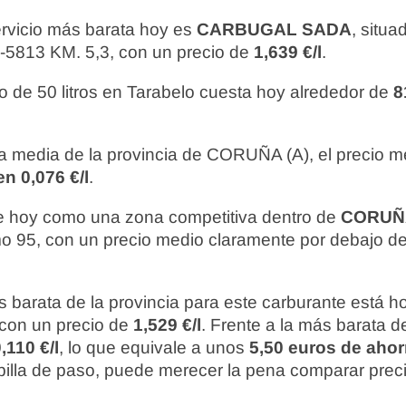
ervicio más barata hoy es
CARBUGAL SADA
, situa
13 KM. 5,3, con un precio de
1,639 €/l
.
o de 50 litros en Tarabelo cuesta hoy alrededor de
8
 media de la provincia de CORUÑA (A), el precio m
n 0,076 €/l
.
 hoy como una zona competitiva dentro de
CORUÑA
mo 95, con un precio medio claramente por debajo de
 barata de la provincia para este carburante está 
 con un precio de
1,529 €/l
. Frente a la más barata d
,110 €/l
, lo que equivale a unos
5,50 euros de ahor
te pilla de paso, puede merecer la pena comparar prec