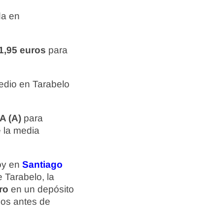
da en
1,95 euros
para
edio en Tarabelo
 (A)
para
 la media
hoy en
Santiago
e Tarabelo, la
ro
en un depósito
ios antes de