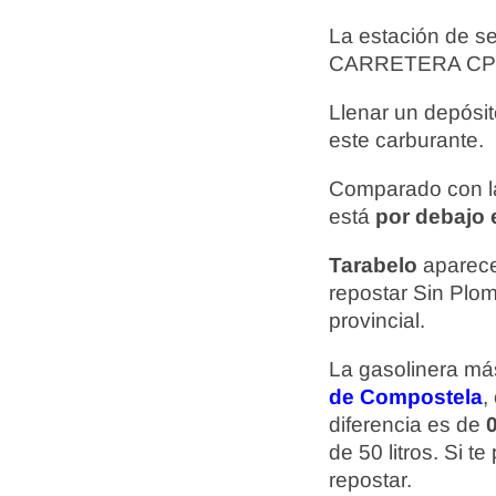
La estación de s
CARRETERA CP-58
Llenar un depósit
este carburante.
Comparado con la
está
por debajo e
Tarabelo
aparece
repostar Sin Plo
provincial.
La gasolinera más
de Compostela
,
diferencia es de
0
de 50 litros. Si 
repostar.