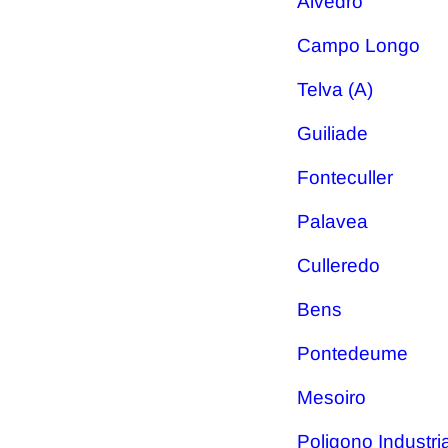
Alvedro
Campo Longo
Telva (A)
Guiliade
Fonteculler
Palavea
Culleredo
Bens
Pontedeume
Mesoiro
Poligono Industri