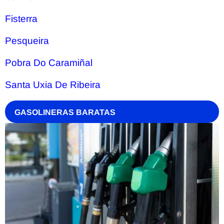
Fisterra
Pesqueira
Pobra Do Caramiñal
Santa Uxia De Ribeira
GASOLINERAS BARATAS