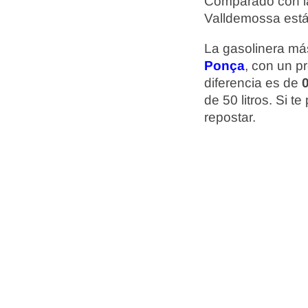
Comparado con la
Valldemossa est
La gasolinera más
Ponça
, con un p
diferencia es de
0
de 50 litros. Si 
repostar.