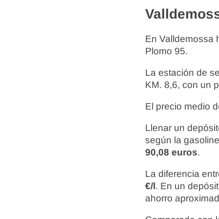
Valldemos
En Valldemossa 
Plomo 95.
La estación de s
KM. 8,6, con un 
El precio medio d
Llenar un depósit
según la gasoline
90,08 euros
.
La diferencia ent
€/l
. En un depósi
ahorro aproxima