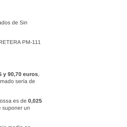
ados de Sin
ARRETERA PM-111
5 y 90,70 euros
,
ximado sería de
emossa es de
0,025
de suponer un