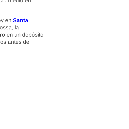
cio medio en
hoy en
Santa
ossa, la
ro
en un depósito
ios antes de