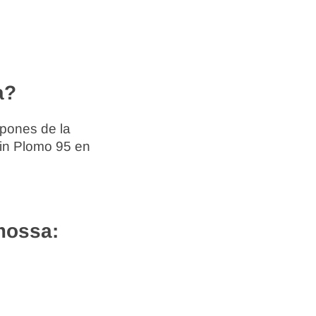
a?
spones de la
Sin Plomo 95 en
mossa: