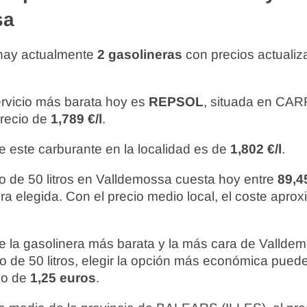
sa
hay actualmente
2 gasolineras
con precios actualiz
ervicio más barata hoy es
REPSOL
, situada en C
precio de
1,789 €/l
.
e este carburante en la localidad es de
1,802 €/l
.
o de 50 litros en Valldemossa cuesta hoy entre
89,4
ra elegida. Con el precio medio local, el coste apro
re la gasolinera más barata y la más cara de Valld
to de 50 litros, elegir la opción más económica pue
do de
1,25 euros
.