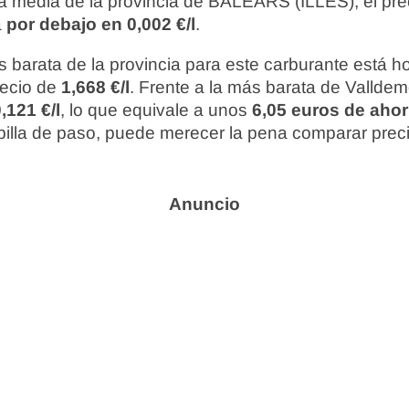
 media de la provincia de BALEARS (ILLES), el pre
á
por debajo en 0,002 €/l
.
 barata de la provincia para este carburante está 
recio de
1,668 €/l
. Frente a la más barata de Valldem
,121 €/l
, lo que equivale a unos
6,05 euros de ahor
te pilla de paso, puede merecer la pena comparar prec