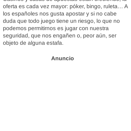
oferta es cada vez mayor: póker, bingo, ruleta… A
los españoles nos gusta apostar y si no cabe
duda que todo juego tiene un riesgo, lo que no
podemos permitirnos es jugar con nuestra
seguridad, que nos engañen o, peor aún, ser
objeto de alguna estafa.