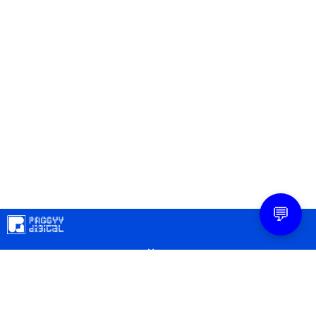
💬
Mapa
Contacto