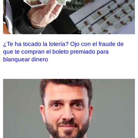
¿Te ha tocado la lotería? Ojo con el fraude de
que te compran el boleto premiado para
blanquear dinero