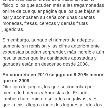
físico, o los que acuden más a las tragamonedas
online de cualquier página que los que bajan al
bar y acompañan su caña con unas cuantas
monedas, fresas, cerezas y demás frutas
jugadoras.
Sin embargo, aunque el número de adeptos
aumente sin remisión y las cifras anteriormente
expuestas puedan sorprender, más increíble aún
resulta saber que las cantidades apostadas y
ganadas están en descenso desde 2008.
En concreto en 2010 se jugó un 9,20 % menos
que en 2009
.
Otro tipo de juegos, los que se controlan por
medio de Loterías y Apuestas del Estado,
también han tenido resultados negativos, y es
que la crisis llega a todos los lugares y todos los