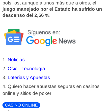
bolsillos, aunque a unos más que a otros,
el
juego manejado por el Estado ha sufrido un
descenso del 2,56 %.
Noticias
Ocio - Tecnología
Loterías y Apuestas
Quiero hacer apuestas seguras en casinos
online y sitios de poker
CASINO ONLINE