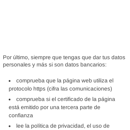
Por último, siempre que tengas que dar tus datos
personales y más si son datos bancarios:
comprueba que la página web utiliza el
protocolo https (cifra las comunicaciones)
comprueba si el certificado de la página
está emitido por una tercera parte de
confianza
lee la política de privacidad, el uso de