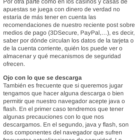
Por otra parte como en los casinos y casas de
apuestas se juega con dinero de verdad no
estaría de más tener en cuenta las
recomendaciones de nuestro reciente post sobre
medios de pago (3DSecure, PayPal,…), es decir,
saber por dónde circulan los datos de la tarjeta o
de la cuenta corriente, quién los puede ver o
almacenar y qué mecanismos de seguridad
ofrecen.
Ojo con lo que se descarga
También es frecuente que si queremos jugar
tengamos que hacer alguna descarga o bien
permitir que nuestro navegador acepte java o
flash. En el primer caso tendremos que tener
algunas precauciones con lo que nos
descargamos. En el segundo, java y flash, son
dos componentes del navegador que sufren