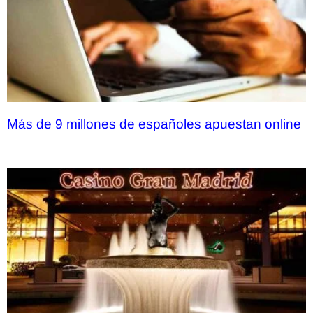
Más de 9 millones de españoles apuestan online