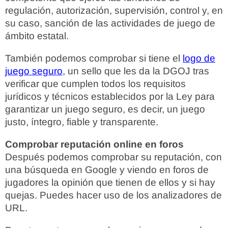
regulación, autorización, supervisión, control y, en
su caso, sanción de las actividades de juego de
ámbito estatal.
También podemos comprobar si tiene el
logo de
juego seguro
, un sello que les da la DGOJ tras
verificar que cumplen todos los requisitos
jurídicos y técnicos establecidos por la Ley para
garantizar un juego seguro, es decir, un juego
justo, íntegro, fiable y transparente.
Comprobar reputación online en foros
Después podemos comprobar su reputación, con
una búsqueda en Google y viendo en foros de
jugadores la opinión que tienen de ellos y si hay
quejas. Puedes hacer uso de los analizadores de
URL.