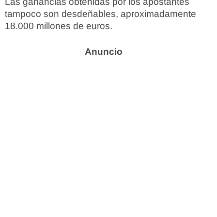
Las ganancias obtenidas por los apostantes
tampoco son desdeñables, aproximadamente
18.000 millones de euros.