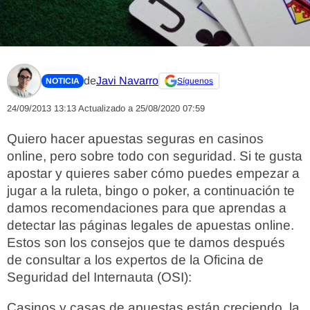
de
Javi Navarro
NOTICIA
Síguenos
24/09/2013 13:13
Actualizado a 25/08/2020 07:59
Quiero hacer apuestas seguras en casinos
online, pero sobre todo con seguridad. Si te gusta
apostar y quieres saber cómo puedes empezar a
jugar a la ruleta, bingo o poker, a continuación te
damos recomendaciones para que aprendas a
detectar las páginas legales de apuestas online.
Estos son los consejos que te damos después
de consultar a los expertos de la Oficina de
Seguridad del Internauta (OSI):
Casinos y casas de apuestas están creciendo, la