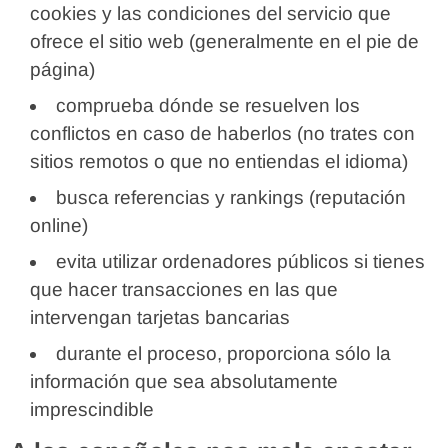
cookies y las condiciones del servicio que
ofrece el sitio web (generalmente en el pie de
página)
comprueba dónde se resuelven los
conflictos en caso de haberlos (no trates con
sitios remotos o que no entiendas el idioma)
busca referencias y rankings (reputación
online)
evita utilizar ordenadores públicos si tienes
que hacer transacciones en las que
intervengan tarjetas bancarias
durante el proceso, proporciona sólo la
información que sea absolutamente
imprescindible