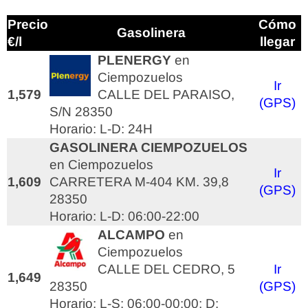
Precio
Cómo
Gasolinera
€/l
llegar
PLENERGY
en
Ciempozuelos
Ir
1,579
CALLE DEL PARAISO,
(GPS)
S/N 28350
Horario: L-D: 24H
GASOLINERA CIEMPOZUELOS
en Ciempozuelos
Ir
1,609
CARRETERA M-404 KM. 39,8
(GPS)
28350
Horario: L-D: 06:00-22:00
ALCAMPO
en
Ciempozuelos
CALLE DEL CEDRO, 5
Ir
1,649
28350
(GPS)
Horario: L-S: 06:00-00:00; D: