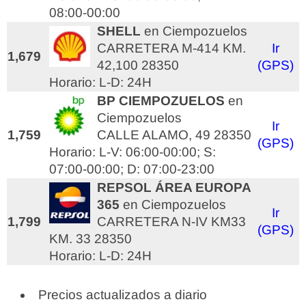
08:00-00:00
SHELL
en Ciempozuelos
CARRETERA M-414 KM.
Ir
1,679
42,100 28350
(GPS)
Horario: L-D: 24H
BP CIEMPOZUELOS
en
Ciempozuelos
Ir
1,759
CALLE ALAMO, 49 28350
(GPS)
Horario: L-V: 06:00-00:00; S:
07:00-00:00; D: 07:00-23:00
REPSOL ÁREA EUROPA
365
en Ciempozuelos
Ir
1,799
CARRETERA N-IV KM33
(GPS)
KM. 33 28350
Horario: L-D: 24H
Precios actualizados a diario