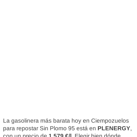
La gasolinera más barata hoy en Ciempozuelos
para repostar Sin Plomo 95 está en
PLENERGY
,
con un precio de
1,579 €/l
. Elegir bien dónde