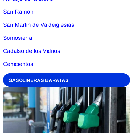
San Ramon
San Martín de Valdeiglesias
Somosierra
Cadalso de los Vidrios
Cenicientos
GASOLINERAS BARATAS