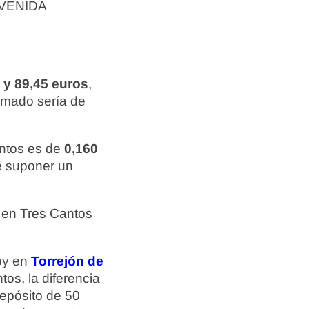
 AVENIDA
 y 89,45 euros
,
ximado sería de
antos es de
0,160
de suponer un
 en Tres Cantos
hoy en
Torrejón de
tos, la diferencia
epósito de 50