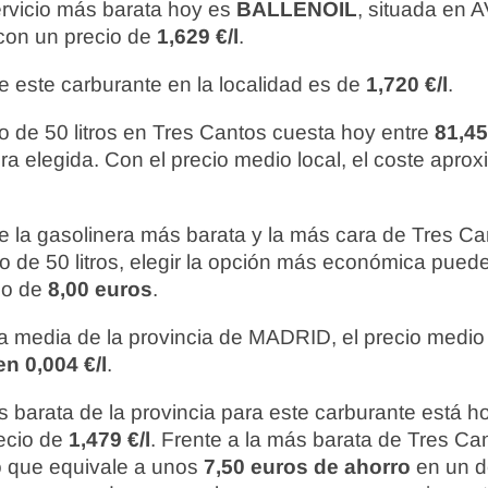
ervicio más barata hoy es
BALLENOIL
, situada en
con un precio de
1,629 €/l
.
e este carburante en la localidad es de
1,720 €/l
.
o de 50 litros en Tres Cantos cuesta hoy entre
81,45
ra elegida. Con el precio medio local, el coste apro
re la gasolinera más barata y la más cara de Tres C
to de 50 litros, elegir la opción más económica pue
do de
8,00 euros
.
 media de la provincia de MADRID, el precio medio
n 0,004 €/l
.
 barata de la provincia para este carburante está 
recio de
1,479 €/l
. Frente a la más barata de Tres Can
lo que equivale a unos
7,50 euros de ahorro
en un d