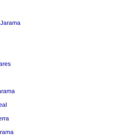
 Jarama
ares
Jarama
eal
erra
arama