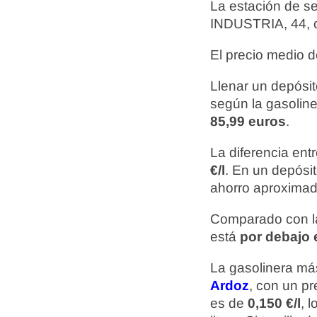
La estación de s
INDUSTRIA, 44, 
El precio medio d
Llenar un depósit
según la gasoline
85,99 euros
.
La diferencia ent
€/l
. En un depósi
ahorro aproxima
Comparado con la
está
por debajo e
La gasolinera más
Ardoz
, con un p
es de
0,150 €/l
, 