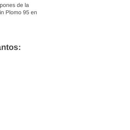
spones de la
Sin Plomo 95 en
antos: