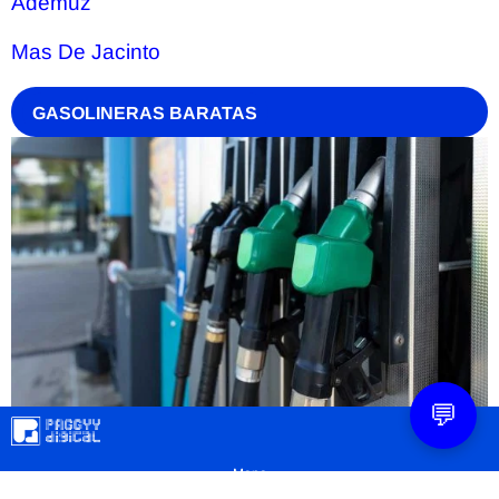
Ademuz
Mas De Jacinto
GASOLINERAS BARATAS
💬
Mapa