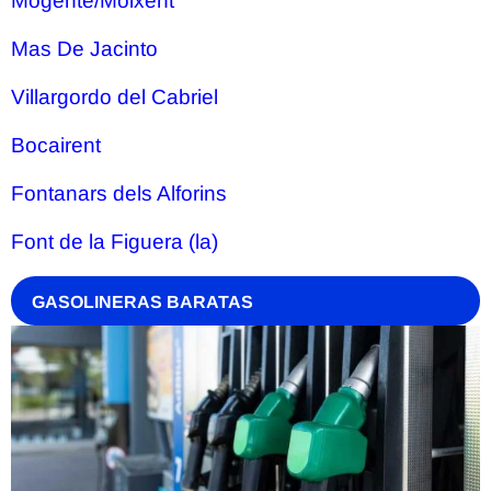
Mogente/Moixent
Mas De Jacinto
Villargordo del Cabriel
Bocairent
Fontanars dels Alforins
Font de la Figuera (la)
GASOLINERAS BARATAS