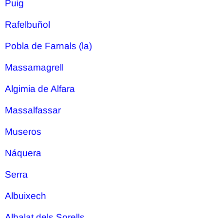
Puig
Rafelbuñol
Pobla de Farnals (la)
Massamagrell
Algimia de Alfara
Massalfassar
Museros
Náquera
Serra
Albuixech
Albalat dels Sorells