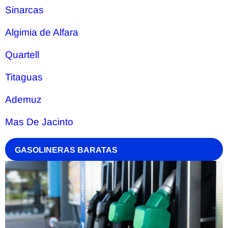
Sinarcas
Algimia de Alfara
Quartell
Titaguas
Ademuz
Mas De Jacinto
GASOLINERAS BARATAS