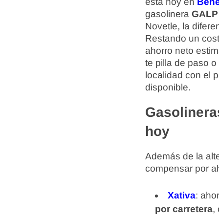
está hoy en
Bene
gasolinera
GALP
Novetle, la difer
Restando un cost
ahorro neto esti
te pilla de paso 
localidad con el 
disponible.
Gasolinera
hoy
Además de la alte
compensar por aho
Xativa
: aho
por carretera
,