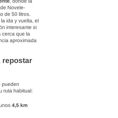
ente
, donde la
 de Novele-
 de 50 litros.
la ida y vuelta, el
ón interesante si
s cerca que la
tancia aproximada
 repostar
én pueden
 ruta habitual:
 unos
4,5 km