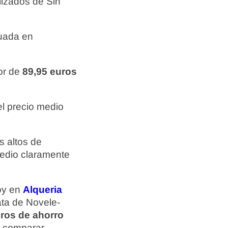
lizados de Sin
tuada en
or de
89,95 euros
l precio medio
s altos de
medio claramente
hoy en
Alqueria
ata de Novele-
uros de ahorro
na comparar