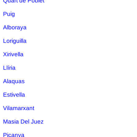
Quart de Poblet
Puig
Alboraya
Loriguilla
Xirivella
Llíria
Alaquas
Estivella
Vilamarxant
Masia Del Juez
Picanya