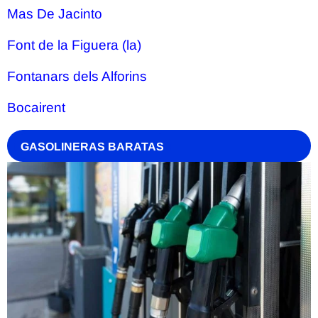
Mas De Jacinto
Font de la Figuera (la)
Fontanars dels Alforins
Bocairent
GASOLINERAS BARATAS